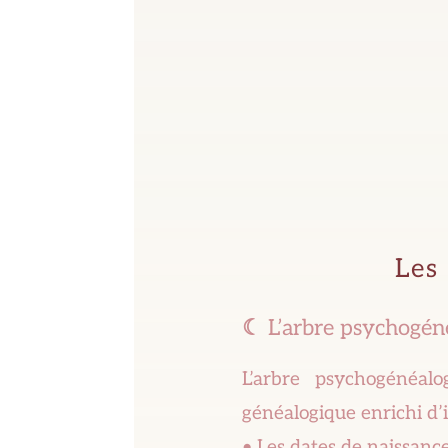
Les
☾
L’arbre psychogén
L’arbre psychogénéalo
généalogique enrichi d’i
• Les dates de naissance