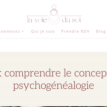
gnements
Qui je suis
Prendre RDV
Blog
 comprendre le concept
psychogénéalogie