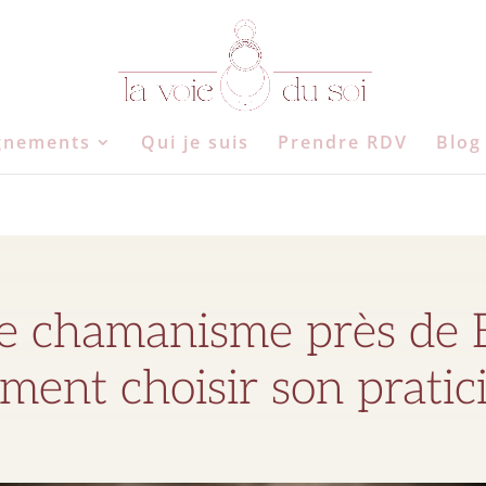
gnements
Qui je suis
Prendre RDV
Blog
e chamanisme près de 
ent choisir son pratic