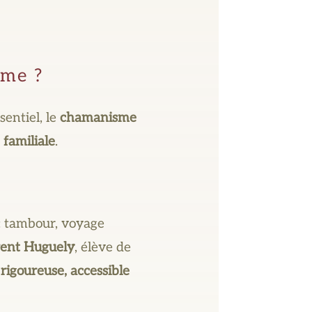
sme ?
entiel, le
chamanisme
familiale
.
 : tambour, voyage
ent Huguely
, élève de
e
rigoureuse, accessible