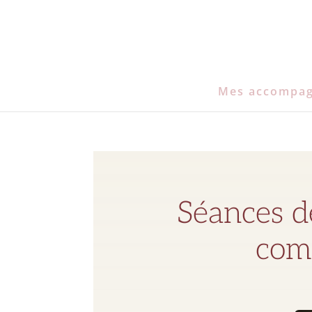
Mes accompa
Séances d
comm