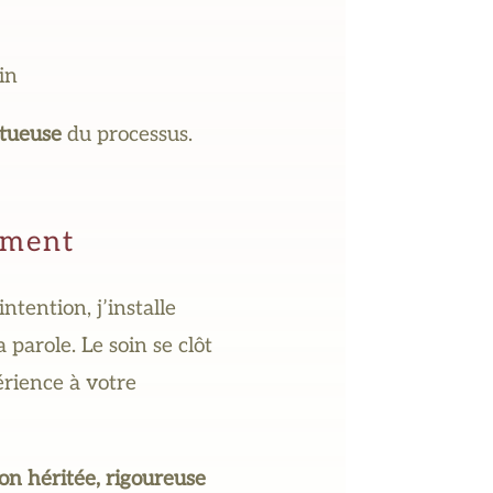
in
ctueuse
du processus.
ement
tention, j’installe
a parole. Le soin se clôt
périence à votre
on héritée, rigoureuse