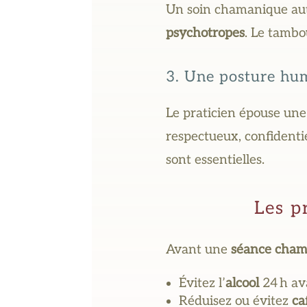
Un soin chamanique au
psychotropes
. Le tambou
3. Une posture hum
Le praticien épouse un
respectueux, confidentie
sont essentielles.
Les p
Avant une
séance cham
Évitez l’
alcool
24 h av
Réduisez ou évitez
ca