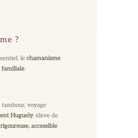
sme ?
entiel, le
chamanisme
familiale
.
 : tambour, voyage
ent Huguely
, élève de
e
rigoureuse, accessible