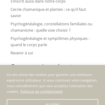
s’inscrit aussi dans notre corps
Cercle chamanique et plantes : ce qu’il faut
savoir
Psychogénéalogie, constellations familiales ou
chamanisme : quelle voie choisir ?
Psychogénéalogie et symptômes physiques :
quand le corps parle
Revenir à soi
Commentaires récents
Aucun commentaire à afficher.
Ce site utilise des cookies pour garantir une meilleure
expérience utilisateur. Si vous continuez votre navigation,
nous considérerons que vous acceptez l'utilisation des
cookies.
Politique de confidentialité
Mentions légales | Politique de confidentialité
Accepter