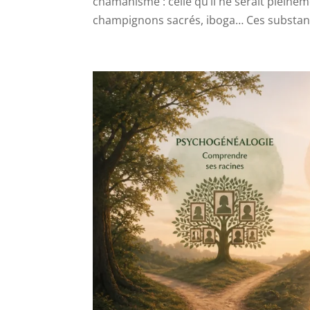
chamanisme : celle qu’il ne serait pleine
champignons sacrés, iboga… Ces substanc